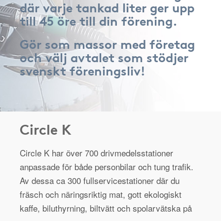
där varje tankad liter ger upp
till 45 öre till din förening.
Gör som massor med företag
och välj avtalet som stödjer
svenskt föreningsliv!
Circle K
Circle K har över 700 drivmedelsstationer
anpassade för både personbilar och tung trafik.
Av dessa ca 300 fullservicestationer där du
fräsch och näringsriktig mat, gott ekologiskt
kaffe, biluthyrning, biltvätt och spolarvätska på