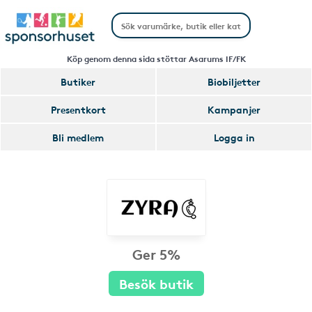
Köp genom denna sida stöttar Asarums IF/FK
Butiker
Biobiljetter
Presentkort
Kampanjer
Bli medlem
Logga in
Ger 5%
Besök butik