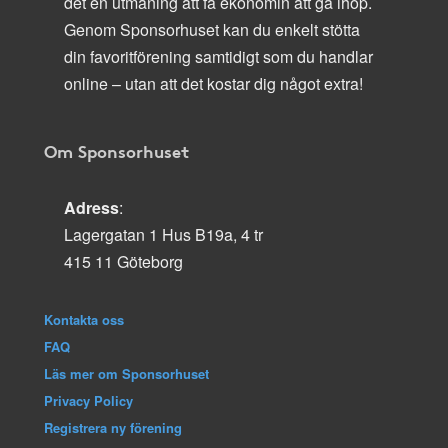
det en utmaning att få ekonomin att gå ihop.
Genom Sponsorhuset kan du enkelt stötta
din favoritförening samtidigt som du handlar
online – utan att det kostar dig något extra!
Om Sponsorhuset
Adress
:
Lagergatan 1 Hus B19a, 4 tr
415 11 Göteborg
Kontakta oss
FAQ
Läs mer om Sponsorhuset
Privacy Policy
Registrera ny förening