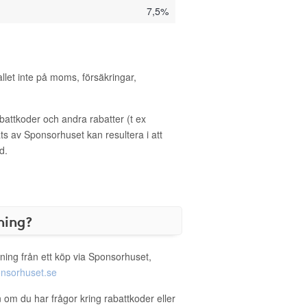
7,5%
allet inte på moms, försäkringar,
ttkoder och andra rabatter (t ex
s av Sponsorhuset kan resultera i att
d.
ning?
ning från ett köp via Sponsorhuset,
nsorhuset.se
 om du har frågor kring rabattkoder eller