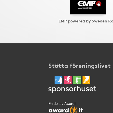
EMP powered by Sweden R
Stötta föreningslivet
En del av AwardIt