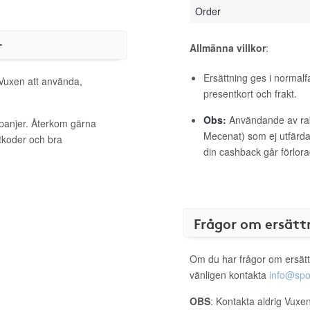
Order
r
Allmänna villkor
:
Ersättning ges i normalf
 Vuxen att använda,
presentkort och frakt.
Obs:
Användande av raba
mpanjer. Återkom gärna
Mecenat) som ej utfärdat
ttkoder och bra
din cashback går förlora
Frågor om ersätt
Om du har frågor om ersätt
vänligen kontakta
info@spo
OBS
: Kontakta aldrig Vuxen