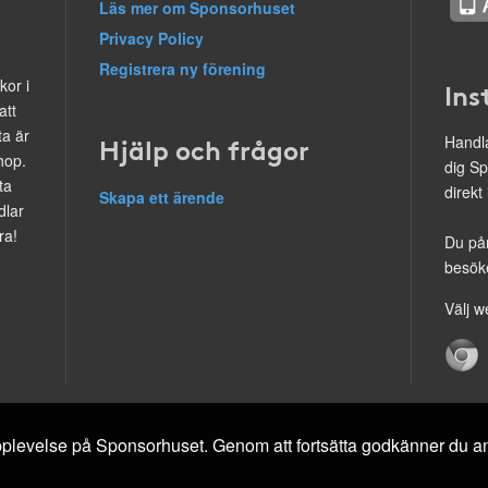
Läs mer om Sponsorhuset
Privacy Policy
Registrera ny förening
kor i
Ins
att
ta är
Hjälp och frågor
Handla
hop.
dig Sp
ta
direkt
Skapa ett ärende
dlar
ra!
Du på
besöke
Välj w
 upplevelse på Sponsorhuset. Genom att fortsätta godkänner du