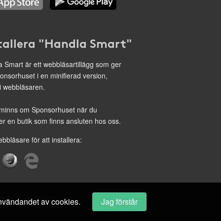
tallera "Handla Smart"
 Smart är ett webbläsartillägg som ger
onsorhuset i en minifierad version,
 i webbläsaren.
minns om Sponsorhuset när du
r en butik som finns ansluten hos oss.
ebbläsare för att installera:
 användandet av cookies.
Jag förstår