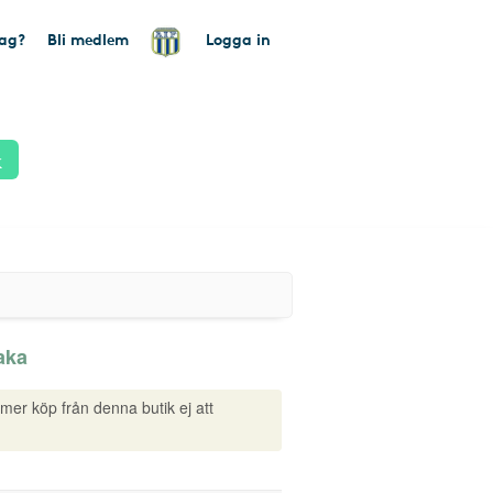
tag?
Bli medlem
Logga in
k
aka
mmer köp från denna butik ej att