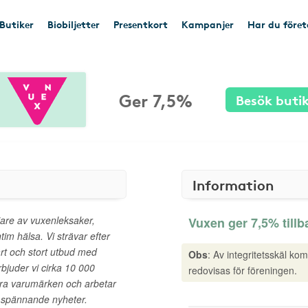
Butiker
Biobiljetter
Presentkort
Kampanjer
Har du före
Ger 7,5%
Besök buti
Information
jare av vuxenleksaker,
Vuxen ger 7,5% tillb
tim hälsa. Vi strävar efter
ärt och stort utbud med
Obs
: Av integritetsskäl ko
rbjuder vi cirka 10 000
redovisas för föreningen.
ra varumärken och arbetar
d spännande nyheter.