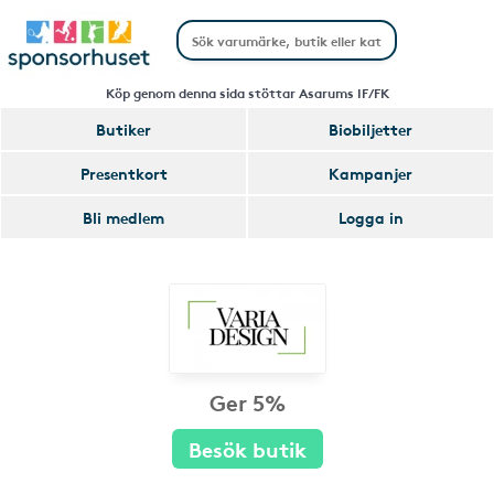
Köp genom denna sida stöttar Asarums IF/FK
Butiker
Biobiljetter
Presentkort
Kampanjer
Bli medlem
Logga in
Ger 5%
Besök butik