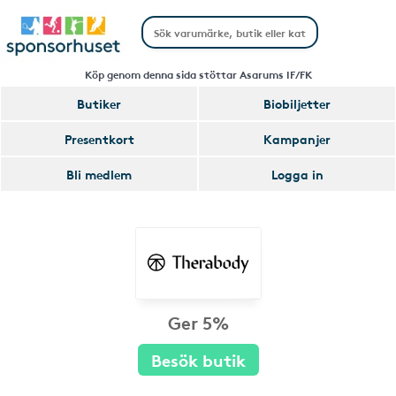
Köp genom denna sida stöttar Asarums IF/FK
Butiker
Biobiljetter
Presentkort
Kampanjer
Bli medlem
Logga in
Ger 5%
Besök butik