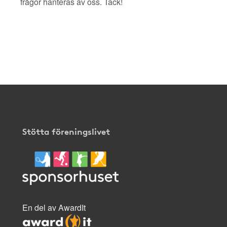
frågor hanteras av oss. Tack!
Stötta föreningslivet
En del av AwardIt