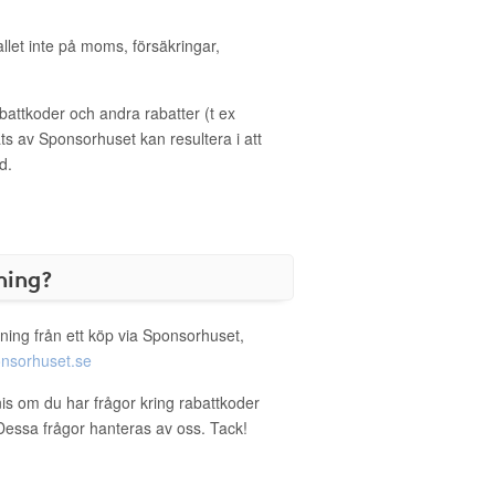
allet inte på moms, försäkringar,
ttkoder och andra rabatter (t ex
s av Sponsorhuset kan resultera i att
d.
ning?
ning från ett köp via Sponsorhuset,
nsorhuset.se
nis om du har frågor kring rabattkoder
. Dessa frågor hanteras av oss. Tack!