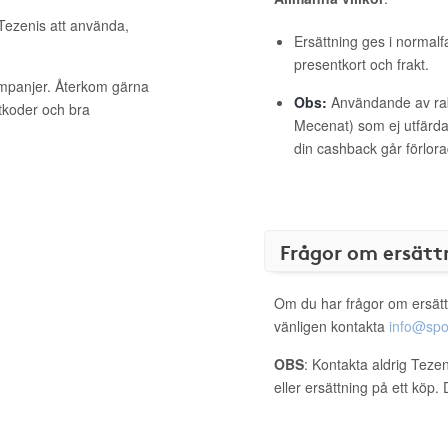
 Tezenis att använda,
Ersättning ges i normalf
presentkort och frakt.
ampanjer. Återkom gärna
Obs:
Användande av raba
ttkoder och bra
Mecenat) som ej utfärdat
din cashback går förlora
Frågor om ersätt
Om du har frågor om ersätt
vänligen kontakta
info@spo
OBS
: Kontakta aldrig Teze
eller ersättning på ett köp