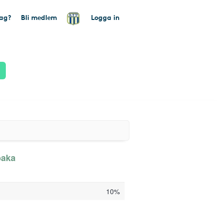
tag?
Bli medlem
Logga in
baka
10%