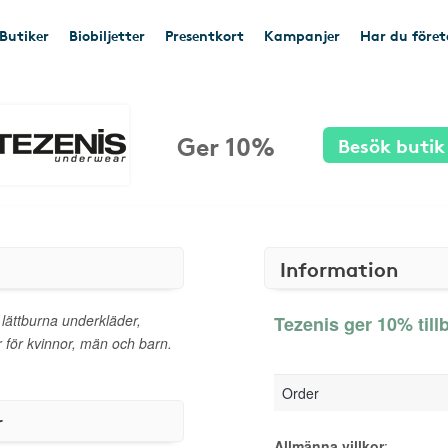
Butiker
Biobiljetter
Presentkort
Kampanjer
Har du före
Ger 10%
Besök butik
Information
 lättburna underkläder,
Tezenis ger 10% till
 för kvinnor, män och barn.
Order
r
Allmänna villkor
: