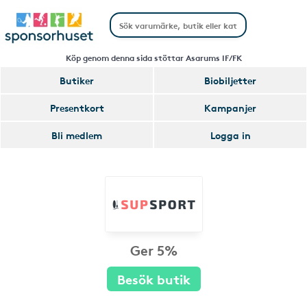
Köp genom denna sida stöttar Asarums IF/FK
Butiker
Biobiljetter
Presentkort
Kampanjer
Bli medlem
Logga in
Ger 5%
Besök butik