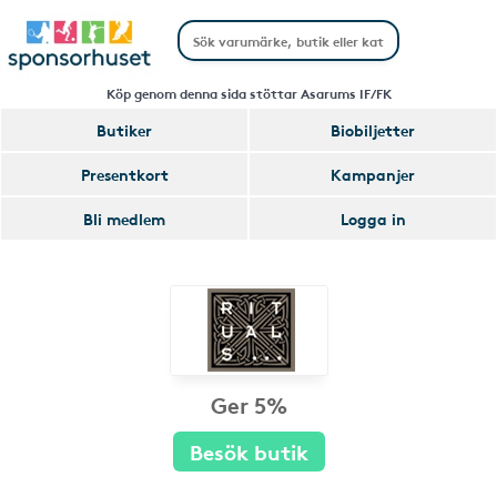
Köp genom denna sida stöttar Asarums IF/FK
Butiker
Biobiljetter
Presentkort
Kampanjer
Bli medlem
Logga in
Ger 5%
Besök butik