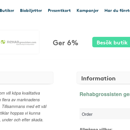
Butiker
Biobiljetter
Presentkort
Kampanjer
Har du före
Ger 6%
Besök butik
Information
m vill köpa kvalitativa
Rehabgrossisten ger
n flera av marknadens
. Tillsammans med ett väl
rtiklar hoppas vi kunna
Order
re, under och efter skada.
Allmänna villkor
: