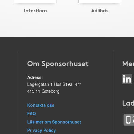
Interflora
Adlibris
Om Sponsorhuset
Mer
Adress
:
Lagergatan 1 Hus B19a, 4 tr
415 11 Göteborg
Lad
Kontakta oss
FAQ
Läs mer om Sponsorhuset
Privacy Policy