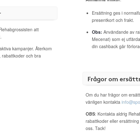
r
Ersättning ges i normalf
presentkort och frakt.
 Rehabgrossisten att
Obs:
Användande av raba
.
Mecenat) som ej utfärdat
din cashback går förlora
 aktiva kampanjer. Återkom
, rabattkoder och bra
Frågor om ersätt
Om du har frågor om ersätt
vänligen kontakta
info@spo
OBS
: Kontakta aldrig Reha
rabattkoder eller ersättnin
oss. Tack!