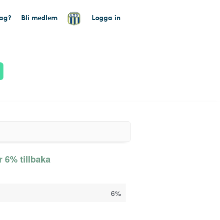
tag?
Bli medlem
Logga in
 6% tillbaka
6%