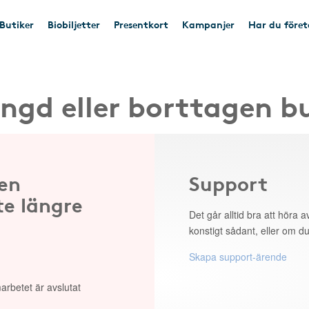
Butiker
Biobiljetter
Presentkort
Kampanjer
Har du före
ngd eller borttagen b
 en
Support
te längre
Det går alltid bra att höra av
konstigt sådant, eller om du
Skapa support-ärende
arbetet är avslutat