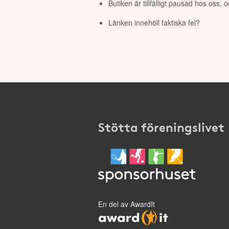
Butiken är tillfälligt pausad hos oss,
Länken innehöll faktiska fel?
Stötta föreningslivet
En del av AwardIt