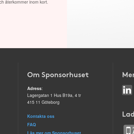
 och återkommer inom kort.
Om Sponsorhuset
Mer
Adress
:
Lagergatan 1 Hus B19a, 4 tr
415 11 Göteborg
Lad
Kontakta oss
FAQ
Läs mer om Sponsorhuset