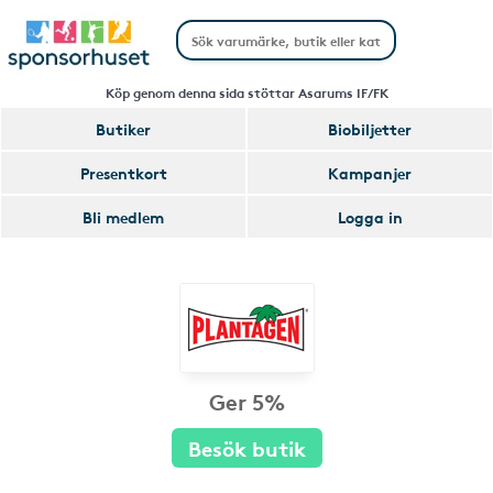
Köp genom denna sida stöttar Asarums IF/FK
Butiker
Biobiljetter
Presentkort
Kampanjer
Bli medlem
Logga in
Ger 5%
Besök butik