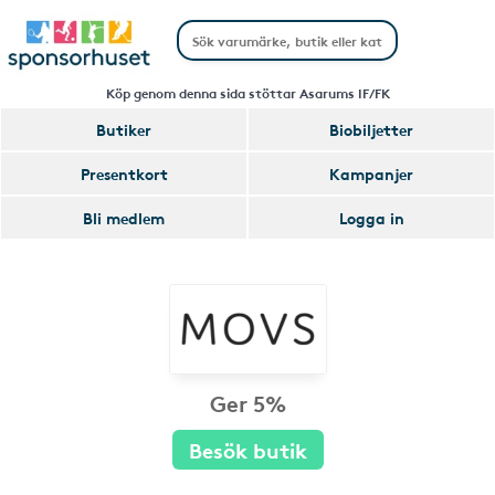
Köp genom denna sida stöttar Asarums IF/FK
Butiker
Biobiljetter
Presentkort
Kampanjer
Bli medlem
Logga in
Ger 5%
Besök butik