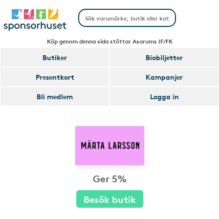
Köp genom denna sida stöttar Asarums IF/FK
Butiker
Biobiljetter
Presentkort
Kampanjer
Bli medlem
Logga in
Ger 5%
Besök butik