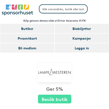
Köp genom denna sida stöttar Asarums IF/FK
Butiker
Biobiljetter
Presentkort
Kampanjer
Bli medlem
Logga in
Ger 5%
Besök butik