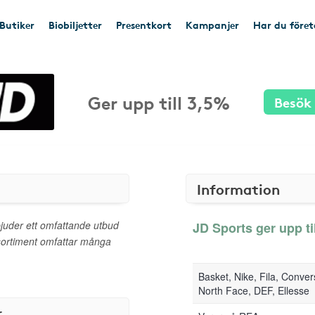
Butiker
Biobiljetter
Presentkort
Kampanjer
Har du före
Ger upp till 3,5%
Besök
Information
juder ett omfattande utbud
JD Sports ger upp til
 sortiment omfattar många
Basket, Nike, Fila, Conve
North Face, DEF, Ellesse
r