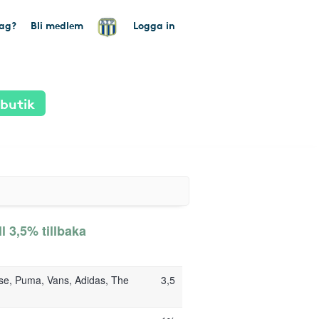
tag?
Bli medlem
Logga in
 butik
l 3,5% tillbaka
rse, Puma, Vans, Adidas, The
3,5