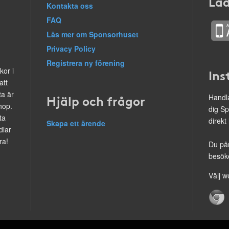
Lad
Kontakta oss
FAQ
Läs mer om Sponsorhuset
Privacy Policy
Registrera ny förening
kor i
Ins
att
ta är
Hjälp och frågor
Handla
hop.
dig Sp
ta
direkt
Skapa ett ärende
dlar
ra!
Du på
besöke
Välj w