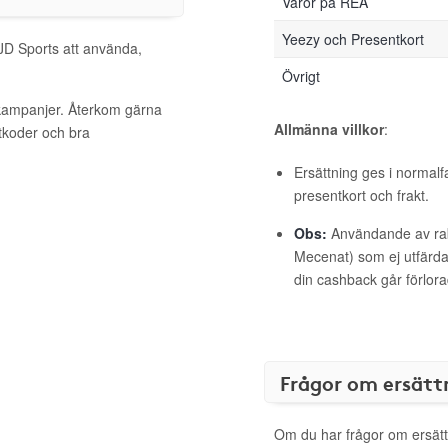
Varor på REA
Yeezy och Presentkort
 JD Sports att använda,
Övrigt
 kampanjer. Återkom gärna
Allmänna villkor
:
ttkoder och bra
Ersättning ges i normalf
presentkort och frakt.
Obs:
Användande av raba
Mecenat) som ej utfärdat
din cashback går förlora
Frågor om ersätt
Om du har frågor om ersätt