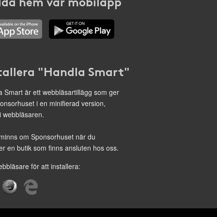
da hem vår mobilapp
tallera "Handla Smart"
 Smart är ett webbläsartillägg som ger
onsorhuset i en minifierad version,
 i webbläsaren.
minns om Sponsorhuset när du
r en butik som finns ansluten hos oss.
ebbläsare för att installera: