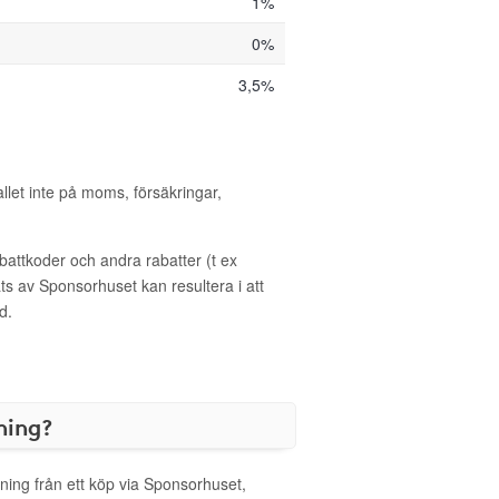
1%
0%
3,5%
allet inte på moms, försäkringar,
ttkoder och andra rabatter (t ex
s av Sponsorhuset kan resultera i att
d.
ning?
ning från ett köp via Sponsorhuset,