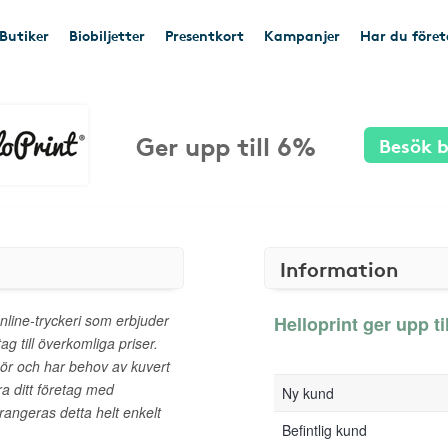
Butiker
Biobiljetter
Presentkort
Kampanjer
Har du före
Ger upp till 6%
Besök b
Information
online-tryckeri som erbjuder
Helloprint ger upp ti
tag till överkomliga priser.
ör och har behov av kuvert
ra ditt företag med
Ny kund
rangeras detta helt enkelt
Befintlig kund