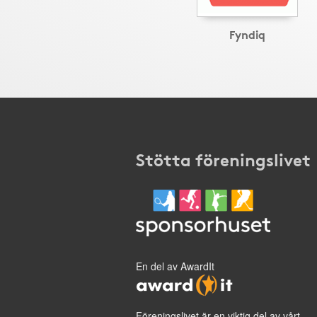
Fyndiq
Stötta föreningslivet
En del av AwardIt
Föreningslivet är en viktig del av vårt