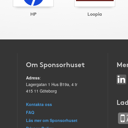
HP
Loopia
Om Sponsorhuset
Mer
Adress
:
Lagergatan 1 Hus B19a, 4 tr
415 11 Göteborg
Lad
Kontakta oss
FAQ
Läs mer om Sponsorhuset