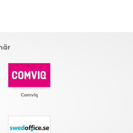
här
Comviq