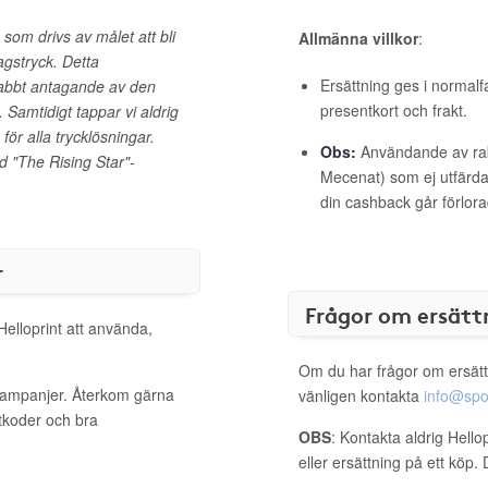
 som drivs av målet att bli
Allmänna villkor
:
agstryck. Detta
Ersättning ges i normalf
nabbt antagande av den
presentkort och frakt.
 Samtidigt tappar vi aldrig
ör alla trycklösningar.
Obs:
Användande av raba
 "The Rising Star"-
Mecenat) som ej utfärdat
din cashback går förlora
r
Frågor om ersätt
Helloprint att använda,
Om du har frågor om ersätt
 kampanjer. Återkom gärna
vänligen kontakta
info@spo
ttkoder och bra
OBS
: Kontakta aldrig Hello
eller ersättning på ett köp