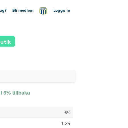
tag?
Bli medlem
Logga in
utik
ll 6% tillbaka
6%
1,5%