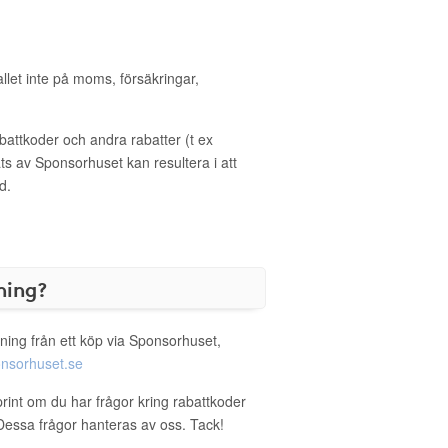
allet inte på moms, försäkringar,
ttkoder och andra rabatter (t ex
s av Sponsorhuset kan resultera i att
d.
ning?
ning från ett köp via Sponsorhuset,
nsorhuset.se
print om du har frågor kring rabattkoder
. Dessa frågor hanteras av oss. Tack!