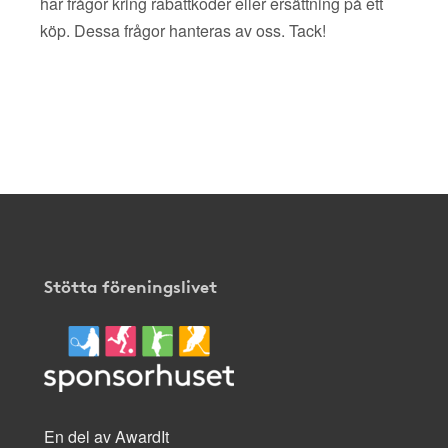
har frågor kring rabattkoder eller ersättning på ett
köp. Dessa frågor hanteras av oss. Tack!
Stötta föreningslivet
En del av AwardIt