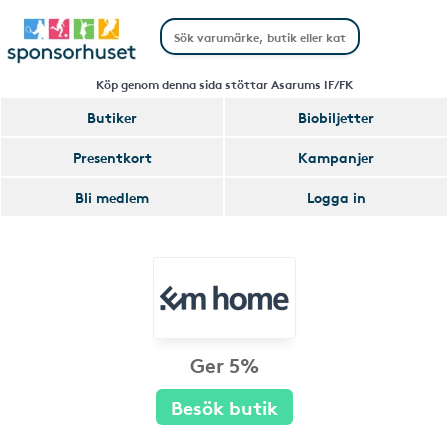
Köp genom denna sida stöttar Asarums IF/FK
Butiker
Biobiljetter
Presentkort
Kampanjer
Bli medlem
Logga in
Ger 5%
Besök butik