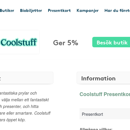
Butiker
Biobiljetter
Presentkort
Kampanjer
Har du före
Ger 5%
Besök butik
t
Information
antastiska prylar och
Coolstuff Presentkor
älja mellan ett fantastiskt
 presenter, och hitta
gare eller smartare. Coolstuff
Presentkort
ars öppet köp.
Allmänna villkor
: