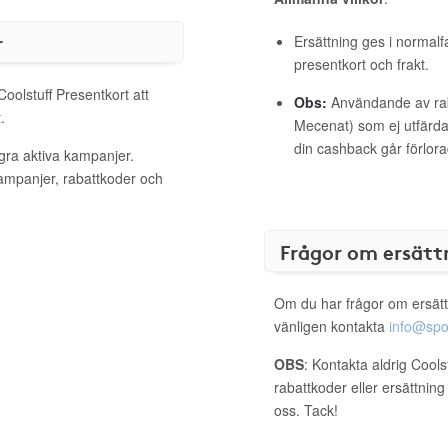
r
Ersättning ges i normalf
presentkort och frakt.
Coolstuff Presentkort att
Obs:
Användande av raba
.
Mecenat) som ej utfärdat
din cashback går förlora
ågra aktiva kampanjer.
kampanjer, rabattkoder och
Frågor om ersätt
Om du har frågor om ersätt
vänligen kontakta
info@spo
OBS
: Kontakta aldrig Cools
rabattkoder eller ersättnin
oss. Tack!