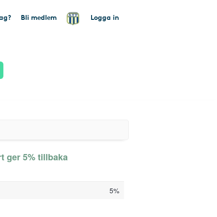
tag?
Bli medlem
Logga in
t ger 5% tillbaka
5%