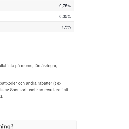
0,75%
0,35%
1,5%
allet inte på moms, försäkringar,
ttkoder och andra rabatter (t ex
s av Sponsorhuset kan resultera i att
d.
ning?