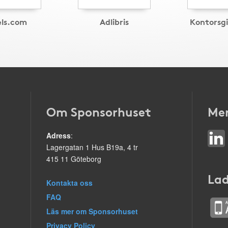
els.com
Adlibris
Kontorsg
Om Sponsorhuset
Mer
Adress
:
Lagergatan 1 Hus B19a, 4 tr
415 11 Göteborg
Lad
Kontakta oss
FAQ
Läs mer om Sponsorhuset
Privacy Policy