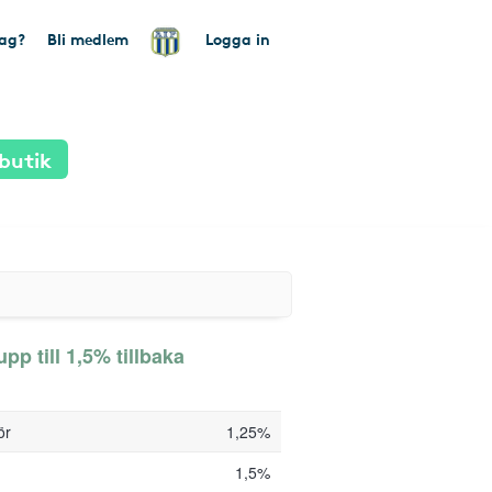
tag?
Bli medlem
Logga in
butik
pp till 1,5% tillbaka
ör
1,25%
1,5%