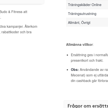
Träningskläder Online
 Budo & Fitness att
Träningsutrustning
.
Allmänt, Övrigt
ktiva kampanjer. Återkom
, rabattkoder och bra
Allmänna villkor
:
Ersättning ges i normalf
presentkort och frakt.
Obs:
Användande av raba
Mecenat) som ej utfärdat
din cashback går förlora
Frågor om ersätt