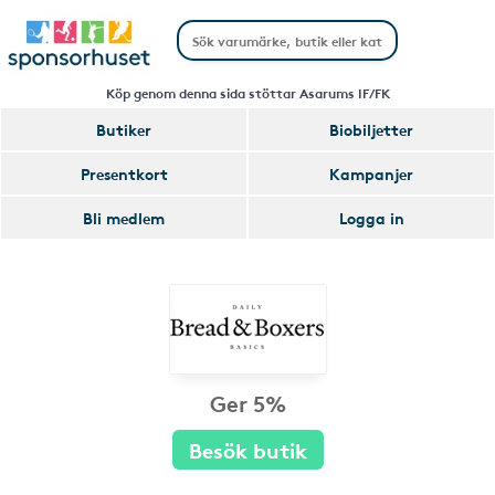
Köp genom denna sida stöttar Asarums IF/FK
Butiker
Biobiljetter
Presentkort
Kampanjer
Bli medlem
Logga in
Ger 5%
Besök butik