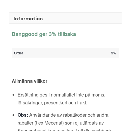
Information
Banggood ger 3% tillbaka
Order
3%
Allmänna villkor
:
Ersättning ges i normalfallet inte på moms,
försäkringar, presentkort och frakt.
Obs:
Användande av rabattkoder och andra
rabatter (t ex Mecenat) som ej utfärdats av
Sponsorhuset kan resultera i att din cashback