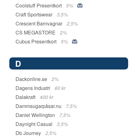
Coolstuff Presentkort
5%
Craft Sportswear
3,5%
Crescent Barnvagnar
2,5%
CS MEGASTORE
2%
Cubus Presentkort
5%
D
Dackonline.se
2%
Dagens Industri
60 kr
Dalakraft
400 kr
Dammsugarpåsar.nu
7,5%
Daniel Wellington
7,5%
Daynight Casual
3,5%
Db Journey
2,5%