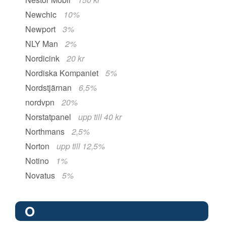
Newchic
10%
Newport
3%
NLY Man
2%
Nordicink
20 kr
Nordiska Kompaniet
5%
Nordstjärnan
6,5%
nordvpn
20%
Norstatpanel
upp till 40 kr
Northmans
2,5%
Norton
upp till 12,5%
Notino
1%
Novatus
5%
O