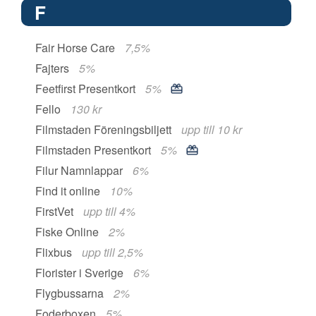
F
Fair Horse Care
7,5%
Fajters
5%
Feetfirst Presentkort
5%
Fello
130 kr
Filmstaden Föreningsbiljett
upp till 10 kr
Filmstaden Presentkort
5%
Filur Namnlappar
6%
Find it online
10%
FirstVet
upp till 4%
Fiske Online
2%
Flixbus
upp till 2,5%
Florister i Sverige
6%
Flygbussarna
2%
Foderboxen
5%