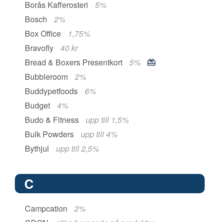
Borås Kafferosteri
5%
Bosch
2%
Box Office
1,75%
Bravofly
40 kr
Bread & Boxers Presentkort
5%
Bubbleroom
2%
Buddypetfoods
6%
Budget
4%
Budo & Fitness
upp till 1,5%
Bulk Powders
upp till 4%
Bythjul
upp till 2,5%
C
Campcation
2%