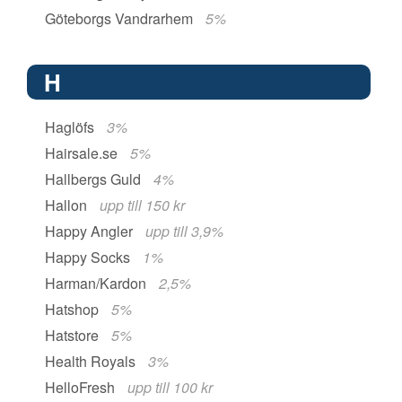
Göteborgs Vandrarhem
5%
H
Haglöfs
3%
Hairsale.se
5%
Hallbergs Guld
4%
Hallon
upp till 150 kr
Happy Angler
upp till 3,9%
Happy Socks
1%
Harman/Kardon
2,5%
Hatshop
5%
Hatstore
5%
Health Royals
3%
HelloFresh
upp till 100 kr