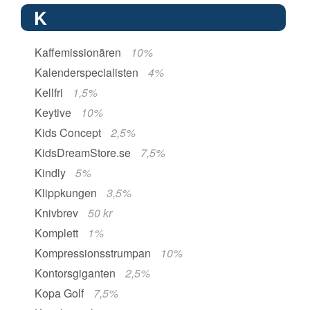
K
Kaffemissionären
10%
Kalenderspecialisten
4%
Kellfri
1,5%
Keytive
10%
Kids Concept
2,5%
KidsDreamStore.se
7,5%
Kindly
5%
Klippkungen
3,5%
Knivbrev
50 kr
Komplett
1%
Kompressionsstrumpan
10%
Kontorsgiganten
2,5%
Kopa Golf
7,5%