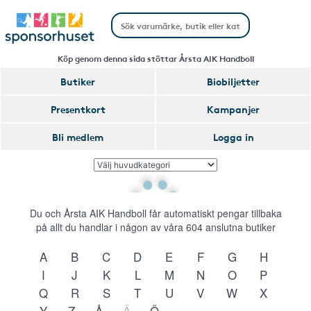
Köp genom denna sida stöttar Årsta AIK Handboll
Butiker
Biobiljetter
Presentkort
Kampanjer
Bli medlem
Logga in
Du och Årsta AIK Handboll får automatiskt pengar tillbaka
på allt du handlar i någon av våra
604
anslutna butiker
A
B
C
D
E
F
G
H
I
J
K
L
M
N
O
P
Q
R
S
T
U
V
W
X
Y
Z
Å
Ä
Ö