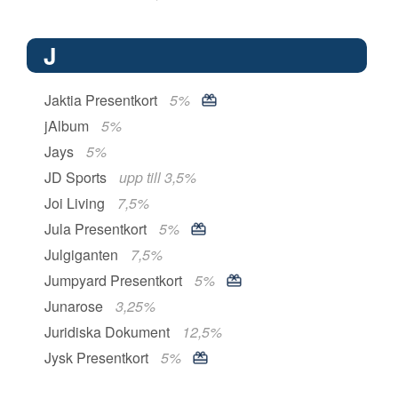
J
Jaktia Presentkort
5%
jAlbum
5%
Jays
5%
JD Sports
upp till 3,5%
Joi Living
7,5%
Jula Presentkort
5%
Julgiganten
7,5%
Jumpyard Presentkort
5%
Junarose
3,25%
Juridiska Dokument
12,5%
Jysk Presentkort
5%