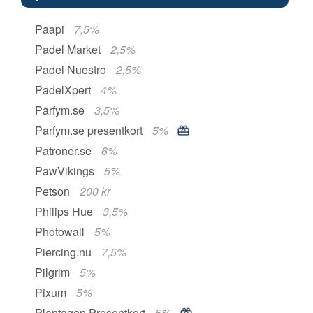
Paapi
7,5%
Padel Market
2,5%
Padel Nuestro
2,5%
PadelXpert
4%
Parfym.se
3,5%
Parfym.se presentkort
5%
Patroner.se
6%
PawVikings
5%
Petson
200 kr
Philips Hue
3,5%
Photowall
5%
Piercing.nu
7,5%
Pilgrim
5%
Pixum
5%
Plantagen Presentkort
5%