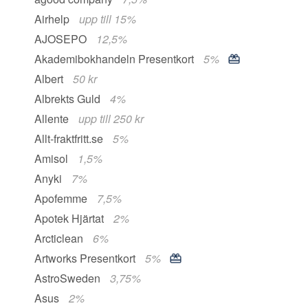
Airhelp
upp till 15%
AJOSEPO
12,5%
Akademibokhandeln Presentkort
5%
Albert
50 kr
Albrekts Guld
4%
Allente
upp till 250 kr
Allt-fraktfritt.se
5%
Amisol
1,5%
Anyki
7%
Apofemme
7,5%
Apotek Hjärtat
2%
Arcticlean
6%
Artworks Presentkort
5%
AstroSweden
3,75%
Asus
2%