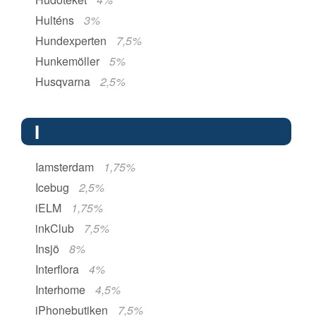
Hulténs
3%
Hundexperten
7,5%
Hunkemöller
5%
Husqvarna
2,5%
I
Iamsterdam
1,75%
Icebug
2,5%
iELM
1,75%
inkClub
7,5%
Insjö
8%
Interflora
4%
Interhome
4,5%
iPhonebutiken
7,5%