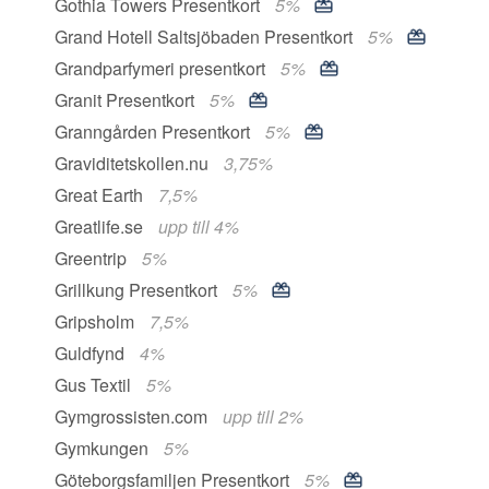
Gothia Towers Presentkort
5%
Grand Hotell Saltsjöbaden Presentkort
5%
Grandparfymeri presentkort
5%
Granit Presentkort
5%
Granngården Presentkort
5%
Graviditetskollen.nu
3,75%
Great Earth
7,5%
Greatlife.se
upp till 4%
Greentrip
5%
Grillkung Presentkort
5%
Gripsholm
7,5%
Guldfynd
4%
Gus Textil
5%
Gymgrossisten.com
upp till 2%
Gymkungen
5%
Göteborgsfamiljen Presentkort
5%