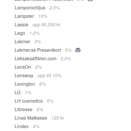
Lamporochljus
2,5%
Lampster
10%
Lassie
upp till 200 kr
Lego
1,5%
Lekmer
3%
Lekmer.se Presentkort
5%
Leksaksaffären.com
2,5%
LensOn
2%
Lensway
upp till 10%
Lexington
6%
LG
1%
LH cosmetics
5%
Libresse
5%
Linas Matkasse
125 kr
Lindex
4%