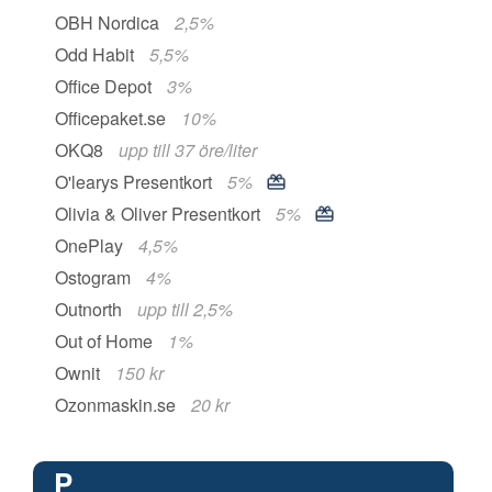
OBH Nordica
2,5%
Odd Habit
5,5%
Office Depot
3%
Officepaket.se
10%
OKQ8
upp till 37 öre/liter
O'learys Presentkort
5%
Olivia & Oliver Presentkort
5%
OnePlay
4,5%
Ostogram
4%
Outnorth
upp till 2,5%
Out of Home
1%
Ownit
150 kr
Ozonmaskin.se
20 kr
P