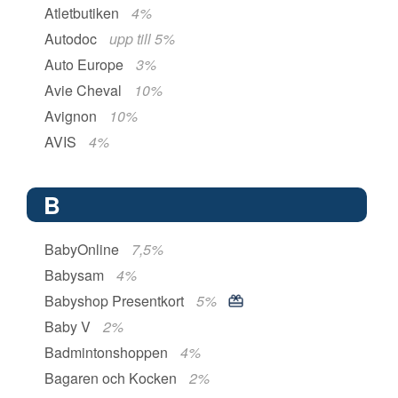
Atletbutiken
4%
Autodoc
upp till 5%
Auto Europe
3%
Avie Cheval
10%
Avignon
10%
AVIS
4%
B
BabyOnline
7,5%
Babysam
4%
Babyshop Presentkort
5%
Baby V
2%
Badmintonshoppen
4%
Bagaren och Kocken
2%