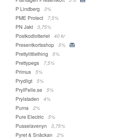
P Lindberg
3%
PME Protect
7,5%
PN Jakt
3,75%
Postkodlotteriet
40 kr
Presentkortsshop
5%
Prettylittlething
5%
Prettypegs
7,5%
Primus
5%
Prydligt
5%
PrylPelle.se
5%
Prylstaden
4%
Puma
2%
Pure Electric
5%
Pusselavenyn
3,75%
Pyret & Snäckan
2%