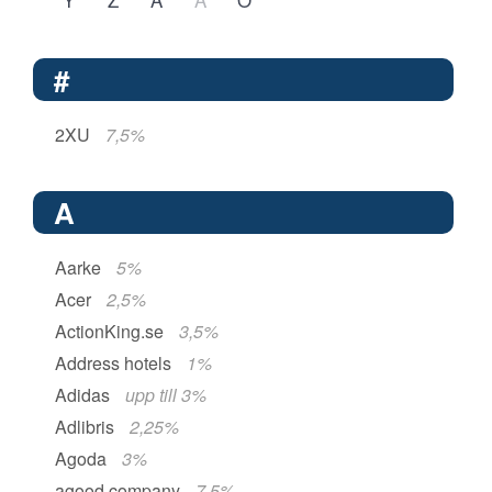
#
2XU
7,5%
A
Aarke
5%
Acer
2,5%
ActionKing.se
3,5%
Address hotels
1%
Adidas
upp till 3%
Adlibris
2,25%
Agoda
3%
agood company
7,5%