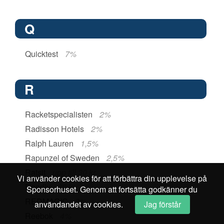
Q
Quicktest
7%
R
Racketspecialisten
2%
Radisson Hotels
2%
Ralph Lauren
1,5%
Rapunzel of Sweden
2,5%
Ratsit
upp till 30 kr
Vi använder cookies för att förbättra din upplevelse på
Readly
60 kr
Sponsorhuset. Genom att fortsätta godkänner du
REDMAGIC
2%
användandet av cookies.
Jag förstår
Reebok
4%