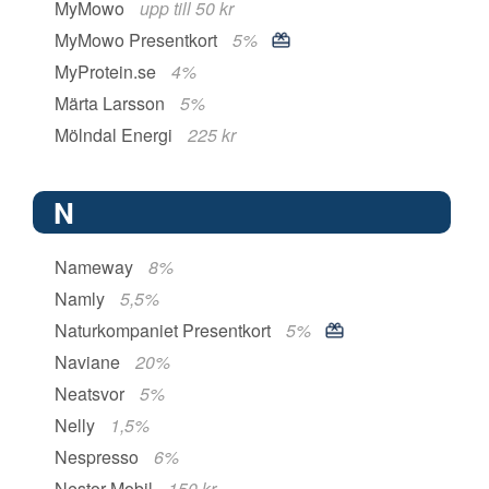
MyMowo
upp till 50 kr
MyMowo Presentkort
5%
MyProtein.se
4%
Märta Larsson
5%
Mölndal Energi
225 kr
N
Nameway
8%
Namly
5,5%
Naturkompaniet Presentkort
5%
Naviane
20%
Neatsvor
5%
Nelly
1,5%
Nespresso
6%
Nestor Mobil
150 kr