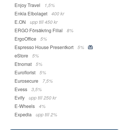
Enjoy Travel
1,5%
Enkla Elbolaget
400 kr
E.ON
upp till 450 kr
ERGO Försäkring Filial
8%
ErgoOffice
5%
Espresso House Presentkort
5%
eStore
5%
Etnomat
5%
Euroflorist
5%
Eurosecure
7,5%
Evess
3,5%
Evify
upp till 250 kr
E-Wheels
4%
Expedia
upp till 2%