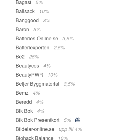
Bagasi
5%
Ballsack
10%
Banggood
3%
Baron
5%
Batteries-Online.se
3,5%
Batteriexperten
2,5%
Be2
25%
Beautycos
4%
BeautyPWR
10%
Beijer Byggmaterial
3,5%
Bemz
4%
Beredd
4%
Bik Bok
4%
Bik Bok Presentkort
5%
Bildelar-online.se
upp till 4%
Biohack Balance
10%