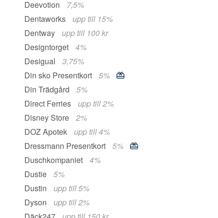
Deevotion
7,5%
Dentaworks
upp till 15%
Dentway
upp till 100 kr
Designtorget
4%
Desigual
3,75%
Din sko Presentkort
5%
Din Trädgård
5%
Direct Ferries
upp till 2%
Disney Store
2%
DOZ Apotek
upp till 4%
Dressmann Presentkort
5%
Duschkompaniet
4%
Dustie
5%
Dustin
upp till 5%
Dyson
upp till 2%
Däck247
upp till 150 kr