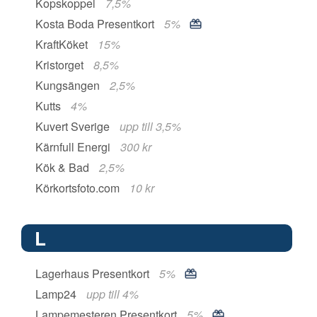
Kopskoppel
7,5%
Kosta Boda Presentkort
5%
KraftKöket
15%
Kristorget
8,5%
Kungsängen
2,5%
Kutts
4%
Kuvert Sverige
upp till 3,5%
Kärnfull Energi
300 kr
Kök & Bad
2,5%
Körkortsfoto.com
10 kr
L
Lagerhaus Presentkort
5%
Lamp24
upp till 4%
Lampemesteren Presentkort
5%