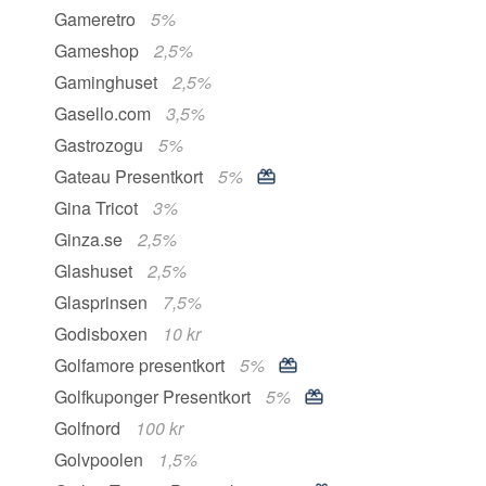
Gameretro
5%
Gameshop
2,5%
Gaminghuset
2,5%
Gasello.com
3,5%
Gastrozogu
5%
Gateau Presentkort
5%
Gina Tricot
3%
Ginza.se
2,5%
Glashuset
2,5%
Glasprinsen
7,5%
Godisboxen
10 kr
Golfamore presentkort
5%
Golfkuponger Presentkort
5%
Golfnord
100 kr
Golvpoolen
1,5%