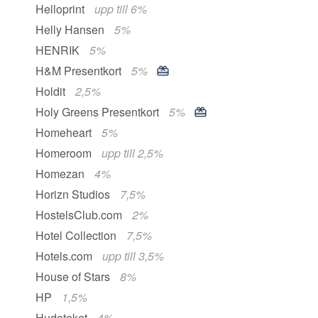
Helloprint
upp till 6%
Helly Hansen
5%
HENRIK
5%
H&M Presentkort
5%
Holdit
2,5%
Holy Greens Presentkort
5%
Homeheart
5%
Homeroom
upp till 2,5%
Homezan
4%
Horizn Studios
7,5%
HostelsClub.com
2%
Hotel Collection
7,5%
Hotels.com
upp till 3,5%
House of Stars
8%
HP
1,5%
Hudoteket
4%