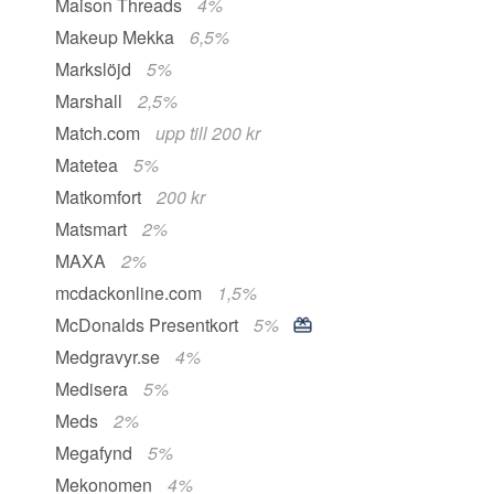
Maison Threads
4%
Makeup Mekka
6,5%
Markslöjd
5%
Marshall
2,5%
Match.com
upp till 200 kr
Matetea
5%
Matkomfort
200 kr
Matsmart
2%
MAXA
2%
mcdackonline.com
1,5%
McDonalds Presentkort
5%
Medgravyr.se
4%
Medisera
5%
Meds
2%
Megafynd
5%
Mekonomen
4%