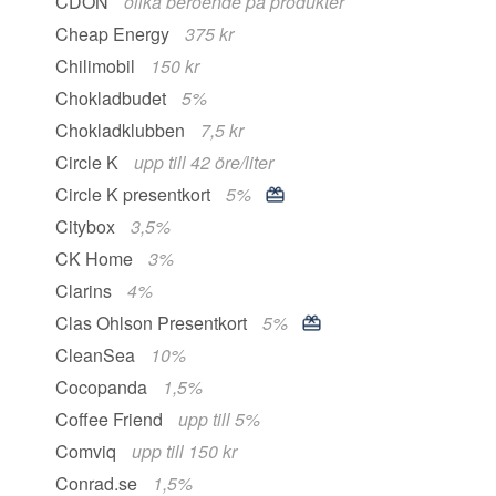
CDON
olika beroende på produkter
Cheap Energy
375 kr
Chilimobil
150 kr
Chokladbudet
5%
Chokladklubben
7,5 kr
Circle K
upp till 42 öre/liter
Circle K presentkort
5%
Citybox
3,5%
CK Home
3%
Clarins
4%
Clas Ohlson Presentkort
5%
CleanSea
10%
Cocopanda
1,5%
Coffee Friend
upp till 5%
Comviq
upp till 150 kr
Conrad.se
1,5%