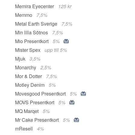
Memira Eyecenter
125 kr
Memmo
7,5%
Metal Earth Sverige
7,5%
Min lilla Sötnos
7,5%
Mio Presentkort
5%
Mister Spex
upp till 5%
Mjuk
3,5%
Monarchy
2,5%
Mor & Dotter
7,5%
Motley Denim
5%
Movesgood Presentkort
5%
MOVS Presentkort
5%
MQ Marqet
5%
Mr Cake Presentkort
5%
mResell
4%