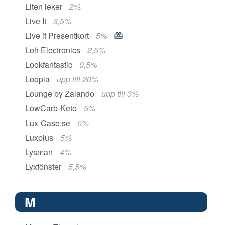
Liten leker
2%
Live It
3,5%
Live it Presentkort
5%
Loh Electronics
2,5%
Lookfantastic
0,5%
Loopia
upp till 20%
Lounge by Zalando
upp till 3%
LowCarb-Keto
5%
Lux-Case.se
5%
Luxplus
5%
Lysman
4%
Lyxfönster
5,5%
M