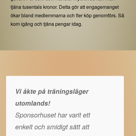
tjäna tusentals kronor. Detta gör att engagemanget
ökar bland medlemmarna och fler köp genomförs. Så
kom igång och tjäna pengar idag.
Vi åkte på träningsläger
utomlands!
Sponsorhuset har varit ett
enkelt och smidigt sätt att