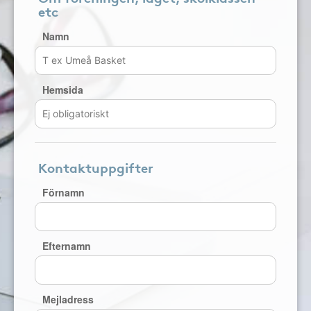
etc
Namn
Hemsida
Kontaktuppgifter
Förnamn
Efternamn
Mejladress