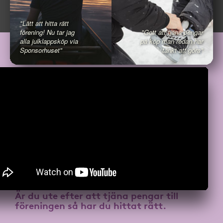
"Lätt att hitta rätt
förening! Nu tar jag
"Gott att tjäna pengar
alla julklappsköp via
på köp man redan har
Sponsorhuset"
tänkt att göra"
Är du ute efter att
tjäna pengar till
föreningen
så har du hittat rätt.