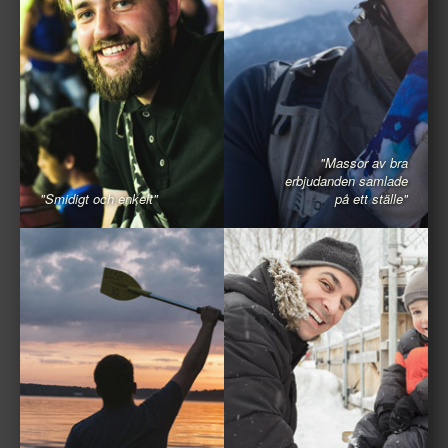
"Massor av bra
erbjudanden samlade
"Smidigt och enkelt"
på ett ställe"