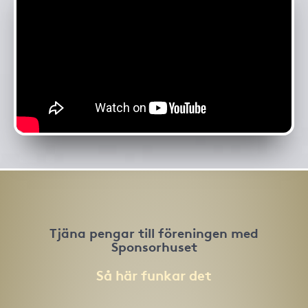
Tjäna pengar till föreningen med
Sponsorhuset
Så här funkar det