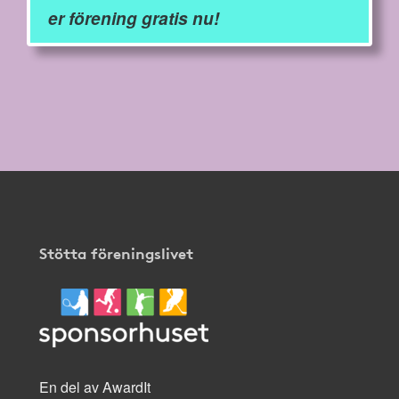
er förening gratis nu!
Stötta föreningslivet
En del av AwardIt