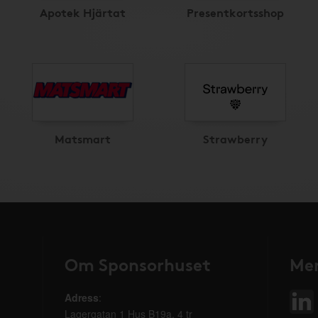
Apotek Hjärtat
Presentkortsshop
Matsmart
Strawberry
Om Sponsorhuset
Mer
Adress
:
Lagergatan 1 Hus B19a, 4 tr