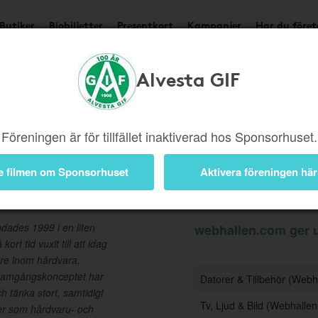
Butiker
Biobiljetter
Presentkort
Kampanjer
Har du före
Alvesta GIF
Ger upp till 10%
Besök 
Föreningen är för tillfället inaktiverad hos Sponsorhuset.
e filmen om Sponsorhuset
Aktivera föreningen här
Information
ades 1999 i en liten
webhallen.com ger up
rt tid vuxit till att idag
are inom hårdvara,
 Framgångskonceptet har
Datorer & Tillbehör (Web
h tänka stort, samtidigt
Tv, Ljud & Bild (Webhall
tter som hårdvaru- och