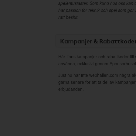
spelentusiaster. Som kund hos oss kan du all
har passion för teknik och spel som gör at
rätt beslut.
Kampanjer & Rabattkode
Här finns kampanjer och rabattkoder till
använda, exklusivt genom Sponsorhuset
Just nu har inte webhallen.com några a
gärna senare för att ta del av kampanjer
erbjudanden.