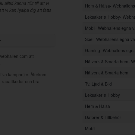
tid känna tillit till att vi
Hem & Hälsa- Webhallen
t vi kan hjälpa dig att fatta
Leksaker & Hobby- Webha
Mobil- Webhallens egna 
r
Spel- Webhallens egna v
Gaming- Webhallens egn
 webhallen.com att
Nätverk & Smarta hem- W
.
Nätverk & Smarta hem
ktiva kampanjer. Återkom
, rabattkoder och bra
Tv, Ljud & Bild
Leksaker & Hobby
Hem & Hälsa
Datorer & Tillbehör
Mobil