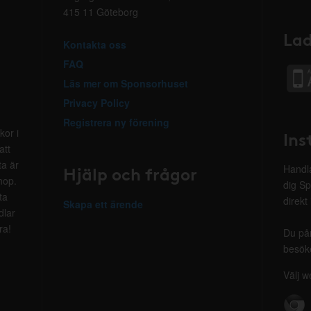
415 11 Göteborg
Lad
Kontakta oss
FAQ
Läs mer om Sponsorhuset
Privacy Policy
Registrera ny förening
kor i
Ins
att
ta är
Hjälp och frågor
Handla
hop.
dig Sp
ta
direkt
Skapa ett ärende
dlar
ra!
Du på
besöke
Välj w