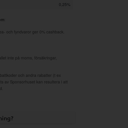
0,25%
com
:
ea- och fyndvaror ger 0% cashback.
allet inte på moms, försäkringar,
ttkoder och andra rabatter (t ex
s av Sponsorhuset kan resultera i att
d.
ning?