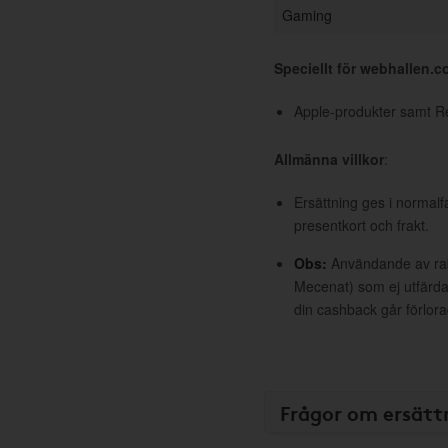
Gaming
Speciellt för webhallen.
Apple-produkter samt R
Allmänna villkor
:
Ersättning ges i normalf
presentkort och frakt.
Obs:
Användande av raba
Mecenat) som ej utfärdat
din cashback går förlora
Frågor om ersätt