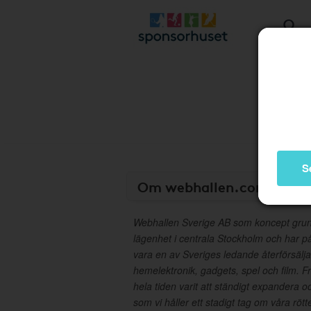
S
Om webhallen.com
Webhallen Sverige AB som koncept grund
lägenhet i centrala Stockholm och har på ko
vara en av Sveriges ledande återförsälj
hemelektronik, gadgets, spel och film.
hela tiden varit att ständigt expandera oc
som vi håller ett stadigt tag om våra rö