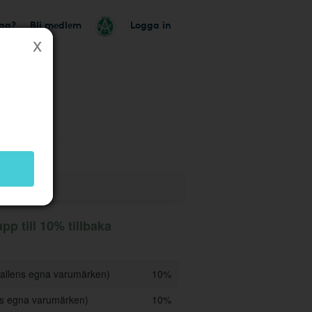
tag?
Bli medlem
Logga in
butik
p till 10% tillbaka
hallens egna varumärken)
10%
ens egna varumärken)
10%