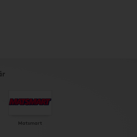
är
Matsmart