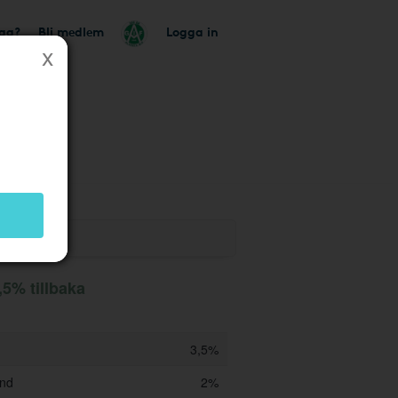
tag?
Bli medlem
Logga in
 butik
,5% tillbaka
3,5%
und
2%