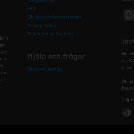
Kontakta oss
FAQ
Läs mer om Sponsorhuset
Privacy Policy
Registrera ny förening
kor i
Ins
att
ta är
Hjälp och frågor
Handla
hop.
dig Sp
ta
direkt
Skapa ett ärende
dlar
ra!
Du på
besöke
Välj w