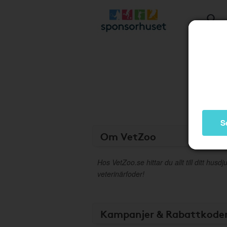
S
Om VetZoo
Hos VetZoo.se hittar du allt till ditt husdju
veterinärfoder!
Kampanjer & Rabattkode