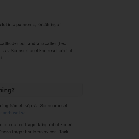
allet inte på moms, försäkringar,
ttkoder och andra rabatter (t ex
s av Sponsorhuset kan resultera i att
d.
ning?
ning från ett köp via Sponsorhuset,
nsorhuset.se
oo om du har frågor kring rabattkoder
. Dessa frågor hanteras av oss. Tack!