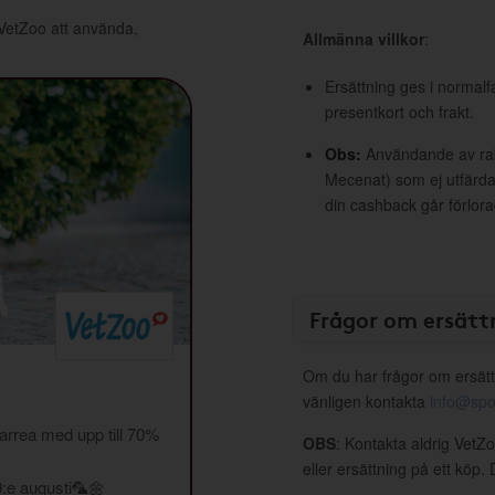
 VetZoo att använda,
Allmänna villkor
:
Ersättning ges i normalf
presentkort och frakt.
Obs:
Användande av raba
Mecenat) som ej utfärdat
din cashback går förlora
Frågor om ersätt
Om du har frågor om ersätt
vänligen kontakta
info@spo
rrea med upp till 70%
OBS
: Kontakta aldrig VetZ
eller ersättning på ett köp
0:e augusti🦜🌼