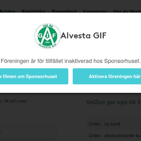
Butiker
Biobiljetter
Presentkort
Kampanjer
Har du före
Alvesta GIF
Ger upp till 3,5%
Besök
Föreningen är för tillfället inaktiverad hos Sponsorhuset.
e filmen om Sponsorhuset
Aktivera föreningen här
Information
r, till och med
VetZoo ger upp till 3
Order - ny kund
r
Order - återkommande k