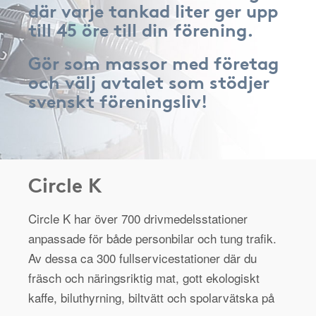
där varje tankad liter ger upp
till 45 öre till din förening.
Gör som massor med företag
och välj avtalet som stödjer
svenskt föreningsliv!
Circle K
Circle K har över 700 drivmedelsstationer
anpassade för både personbilar och tung trafik.
Av dessa ca 300 fullservicestationer där du
fräsch och näringsriktig mat, gott ekologiskt
kaffe, biluthyrning, biltvätt och spolarvätska på