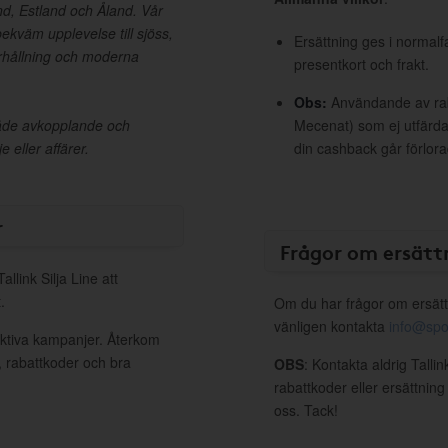
nd, Estland och Åland. Vår
bekväm upplevelse till sjöss,
Ersättning ges i normalf
rhållning och moderna
presentkort och frakt.
Obs:
Användande av raba
 både avkopplande och
Mecenat) som ej utfärdat
 eller affärer.
din cashback går förlora
r
Frågor om ersätt
llink Silja Line att
.
Om du har frågor om ersätt
vänligen kontakta
info@spo
 aktiva kampanjer. Återkom
, rabattkoder och bra
OBS
: Kontakta aldrig Tallin
rabattkoder eller ersättnin
oss. Tack!