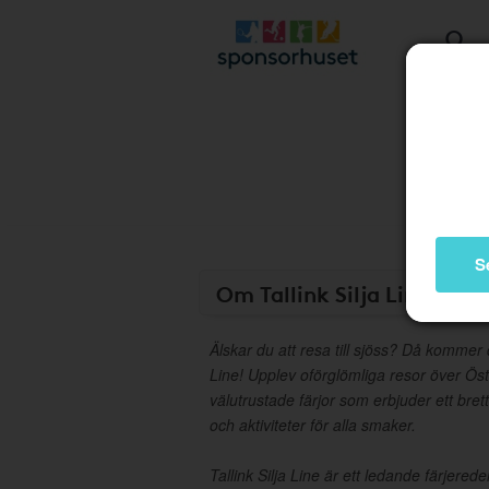
S
Om Tallink Silja Line
Älskar du att resa till sjöss? Då kommer d
Line! Upplev oförglömliga resor över Ö
välutrustade färjor som erbjuder ett bre
och aktiviteter för alla smaker.
Tallink Silja Line är ett ledande färjered