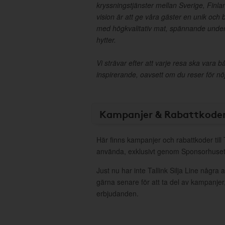
kryssningstjänster mellan Sverige, Finla
vision är att ge våra gäster en unik och 
med högkvalitativ mat, spännande unde
hytter.
Vi strävar efter att varje resa ska vara
inspirerande, oavsett om du reser för nöje
Kampanjer & Rabattkode
Här finns kampanjer och rabattkoder till Ta
använda, exklusivt genom Sponsorhuset
Just nu har inte Tallink Silja Line några
gärna senare för att ta del av kampanjer
erbjudanden.