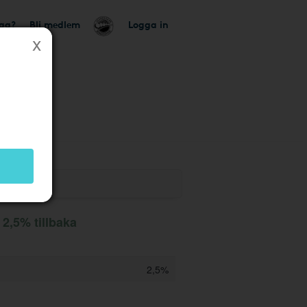
tag?
Bli medlem
Logga in
k
r 2,5% tillbaka
2,5%