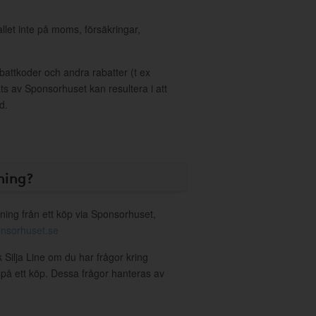
allet inte på moms, försäkringar,
ttkoder och andra rabatter (t ex
s av Sponsorhuset kan resultera i att
d.
ning?
ning från ett köp via Sponsorhuset,
nsorhuset.se
k Silja Line om du har frågor kring
g på ett köp. Dessa frågor hanteras av