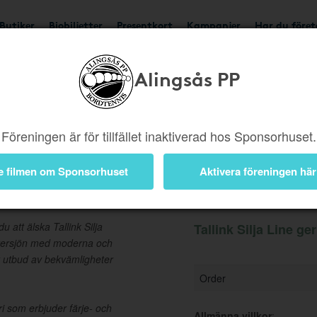
Butiker
Biobiljetter
Presentkort
Kampanjer
Har du före
Alingsås PP
Ger 2,5%
Besök buti
Föreningen är för tillfället inaktiverad hos Sponsorhuset.
e filmen om Sponsorhuset
Aktivera föreningen här
Information
u att älska Tallink Silja
Tallink Silja Line ge
stersjön med moderna och
tt utbud av bekvämligheter
Order
eri som erbjuder färje- och
Allmänna villkor
: