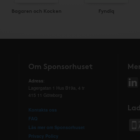
Bagaren och Kocken
Fyndiq
Om Sponsorhuset
Mer
Adress
:
Lagergatan 1 Hus B19a, 4 tr
415 11 Göteborg
Lad
Kontakta oss
FAQ
Läs mer om Sponsorhuset
Privacy Policy