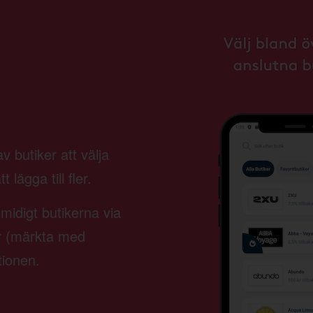
 butiker att välja
lägga till fler.
smidigt butikerna via
er (märkta med
tionen.