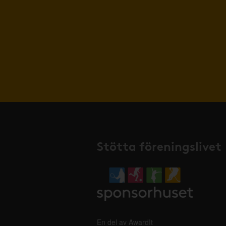
Stötta föreningslivet
En del av AwardIt