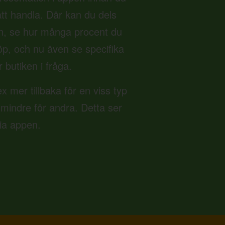
 att handla. Där kan du dels
n, se hur många procent du
 köp, och nu även se specifika
r butiken i fråga.
ex mer tillbaka för en viss typ
 mindre för andra. Detta ser
via appen.