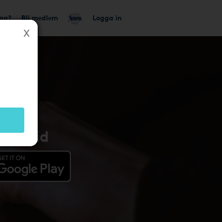
tag?
Bli medlem
Logga in
Android