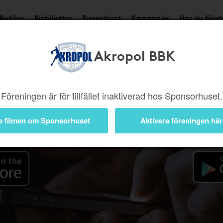
Butiker
Biobiljetter
Presentkort
Kampanjer
Har du före
Akropo​l​ BBK
Appen
Föreningen är för tillfället inaktiverad hos Sponsorhuset.
e filmen om Sponsorhuset
Aktivera föreningen här
 iOS