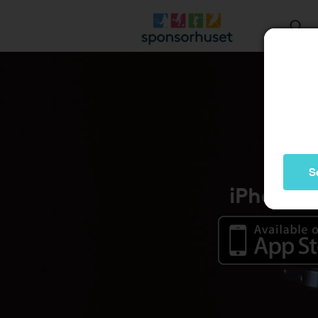
S
iPhone /