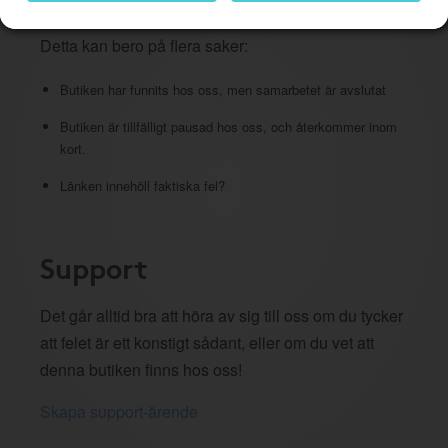
Detta kan bero på flera saker:
Butiken har funnits hos oss, men samarbetet är avslutat
Butiken är tillfälligt pausad hos oss, och återkommer inom
kort.
Länken innehöll faktiska fel?
Support
Det går alltid bra att höra av sig till oss om du tycker
att felet är ett konstigt sådant, eller om du vet att
denna butiken finns hos oss!
Skapa support-ärende