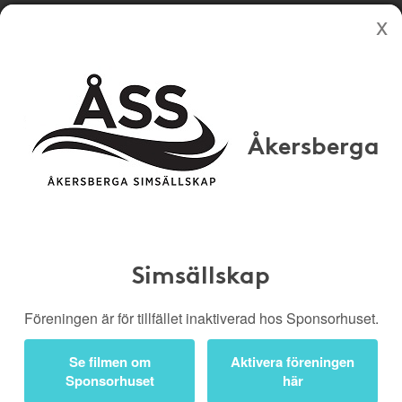
Köp genom denna sida stöttar Åkersberga Simsällskap
Butiker
Biobiljetter
Åkersberga
Presentkort
Kampanjer
Bli medlem
Logga in
Stängd eller
borttagen butik
Simsällskap
Föreningen är för tillfället inaktiverad hos Sponsorhuset.
Du har klickat på en
Se filmen om
Aktivera föreningen
butikslänk som inte längre
Sponsorhuset
här
fungerar.