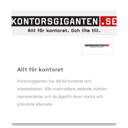
Allt för kontoret
Kontorsgiganten har allt för kontoret och
arbetsplatsen. Alla marknadens ledande märken
representeras och de lagerför även starka och
prisvärda alternativ.