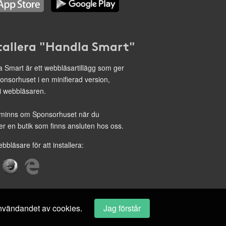
tallera "Handla Smart"
 Smart är ett webbläsartillägg som ger
onsorhuset i en minifierad version,
 i webbläsaren.
minns om Sponsorhuset när du
r en butik som finns ansluten hos oss.
ebbläsare för att installera:
 användandet av cookies.
Jag förstår