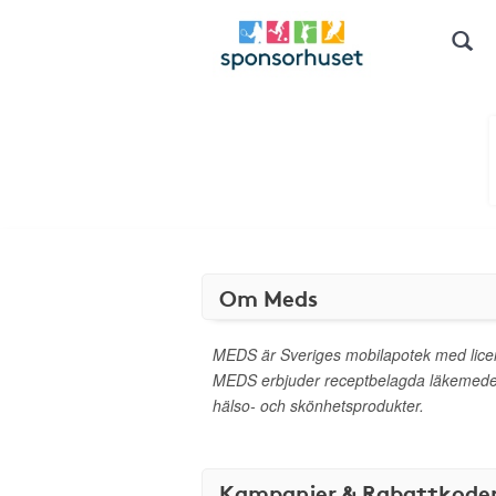
Om Meds
MEDS är Sveriges mobilapotek med lice
MEDS erbjuder receptbelagda läkemedel 
hälso- och skönhetsprodukter.
Kampanjer & Rabattkode