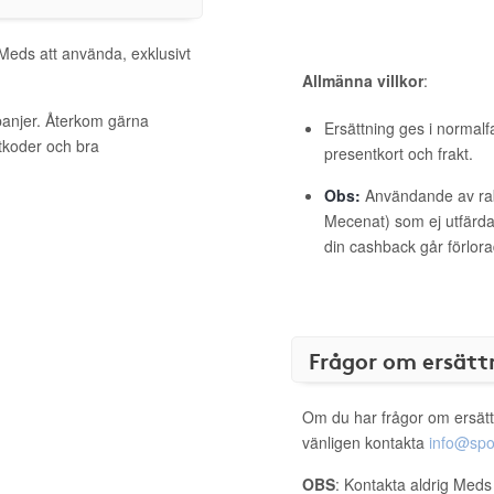
 Meds att använda, exklusivt
Allmänna villkor
:
panjer. Återkom gärna
Ersättning ges i normalf
ttkoder och bra
presentkort och frakt.
Obs:
Användande av raba
Mecenat) som ej utfärdat
din cashback går förlora
Frågor om ersätt
Om du har frågor om ersätt
vänligen kontakta
info@spo
OBS
: Kontakta aldrig Meds