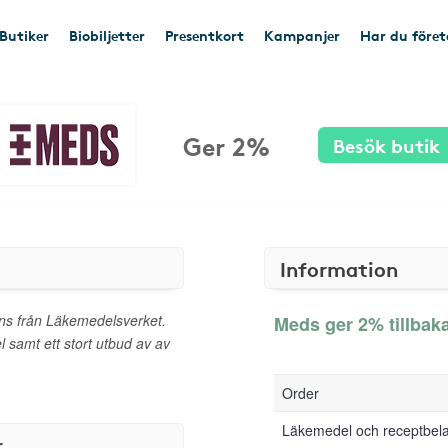
Butiker
Biobiljetter
Presentkort
Kampanjer
Har du före
Ger 2%
Besök butik
Information
ns från Läkemedelsverket.
Meds ger 2% tillbak
samt ett stort utbud av av
Order
Läkemedel och receptbel
r