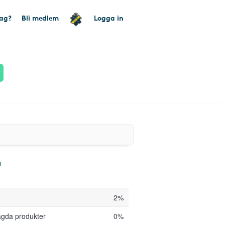
tag?
Bli medlem
Logga in
a
2%
agda produkter
0%