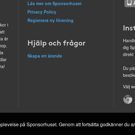
Läs mer om Sponsorhuset
Privacy Policy
Registrera ny förening
kor i
Ins
att
ta är
Hjälp och frågor
Handla
hop.
dig Sp
ta
direkt
Skapa ett ärende
dlar
ra!
Du på
besöke
Välj w
 upplevelse på Sponsorhuset. Genom att fortsätta godkänner du