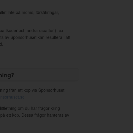
allet inte på moms, försäkringar,
ttkoder och andra rabatter (t ex
s av Sponsorhuset kan resultera i att
d.
ning?
ning från ett köp via Sponsorhuset,
nsorhuset.se
littlething om du har frågor kring
g på ett köp. Dessa frågor hanteras av