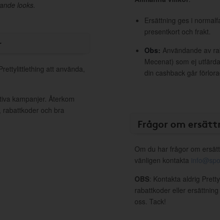
rande looks.
Ersättning ges i normalf
presentkort och frakt.
r
Obs:
Användande av raba
Mecenat) som ej utfärdat
rettylittlething att använda,
din cashback går förlora
aktiva kampanjer. Återkom
, rabattkoder och bra
Frågor om ersätt
Om du har frågor om ersätt
vänligen kontakta
info@spo
OBS
: Kontakta aldrig Pretty
rabattkoder eller ersättnin
oss. Tack!