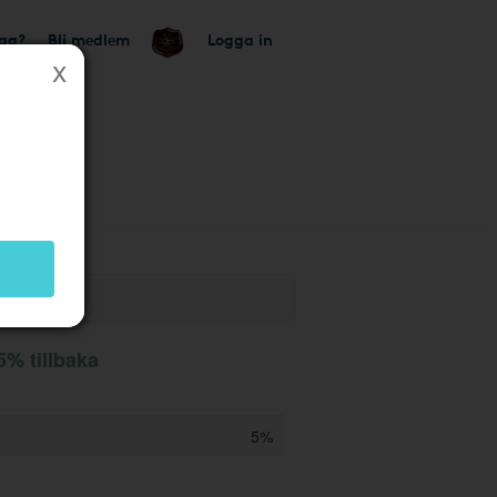
tag?
Bli medlem
Logga in
 5% tillbaka
5%