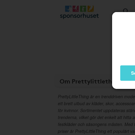
S
Om Prettylittlething
PrettyLittleThing är en trenddriven mode
ett brett utbud av kläder, skor, accesso
för kvinnor. Sortimentet uppdateras stä
trenderna, vilket gör det enkelt att hitta a
festkläder och säsongens måsten. Med fo
priser är PrettyLittleThing ett populärt va