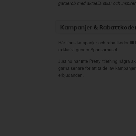
garderob med aktuella stilar och inspire
Kampanjer & Rabattkode
Här finns kampanjer och rabattkoder till P
exklusivt genom Sponsorhuset.
Just nu har inte Prettylittlething några 
gärna senare för att ta del av kampanjer
erbjudanden.