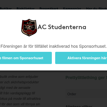
Butiker
Biobiljetter
Presentkort
Kampanjer
Har du före
AC Studenterna
Ger 5%
Besök butik
Föreningen är för tillfället inaktiverad hos Sponsorhuset.
e filmen om Sponsorhuset
Aktivera föreningen här
Information
butik online som erbjuder
Prettylittlething ger
arer och skönhetsprodukter
ndigt med de senaste
llt från vardagsplagg till
Order
kus på mode till attraktiva
l för den som vill förnya sin
Allmänna villkor
: